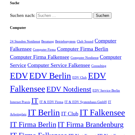
Suche
Suchen nach:
Computer
Computer
24 Stunden Notdienst
Beratung
Betriebssystem
Club Sound
Falkensee
Computer Firma Berlin
Computer Firma
Computer Firma Falkensee
Computer
Computer Notdienst
Service
Computer Service Falkensee
Consulting
EDV
EDV Berlin
EDV
EDV Club
Falkensee
EDV Notdienst
EDV Service Berlin
IT
Internet Praxis
IT & EDV Firma
IT & EDV Systemhaus GmbH
IT
IT Berlin
IT Falkensee
IT Club
Arbeitsplatz
IT Firma Berlin
IT Firma Brandenburg