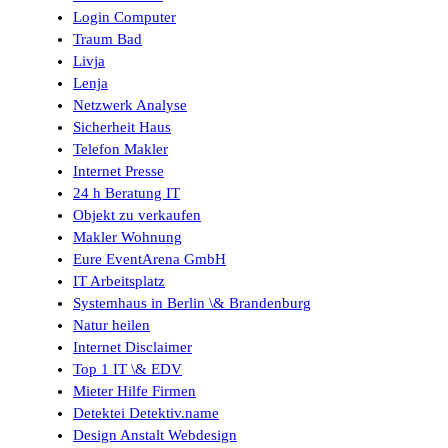
Login Computer
Traum Bad
Livja
Lenja
Netzwerk Analyse
Sicherheit Haus
Telefon Makler
Internet Presse
24 h Beratung IT
Objekt zu verkaufen
Makler Wohnung
Eure EventArena GmbH
IT Arbeitsplatz
Systemhaus in Berlin \& Brandenburg
Natur heilen
Internet Disclaimer
Top 1 IT \& EDV
Mieter Hilfe Firmen
Detektei Detektiv.name
Design Anstalt Webdesign