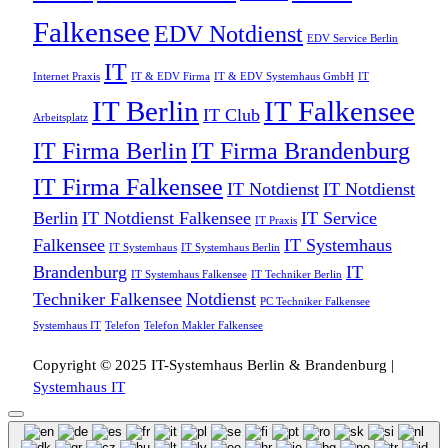
Falkensee
EDV Notdienst
EDV Service Berlin
IT
Internet Praxis
IT & EDV Firma
IT & EDV Systemhaus GmbH
IT
IT Berlin
IT Falkensee
IT Club
Arbeitsplatz
IT Firma Berlin
IT Firma Brandenburg
IT Firma Falkensee
IT Notdienst
IT Notdienst
Berlin
IT Notdienst Falkensee
IT Service
IT Praxis
Falkensee
IT Systemhaus
IT Systemhaus
IT Systemhaus Berlin
Brandenburg
IT
IT Systemhaus Falkensee
IT Techniker Berlin
Techniker Falkensee
Notdienst
PC Techniker Falkensee
Systemhaus IT
Telefon
Telefon Makler Falkensee
Copyright © 2025 IT-Systemhaus Berlin & Brandenburg |
Systemhaus IT