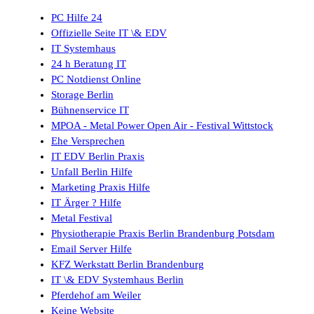
PC Hilfe 24
Offizielle Seite IT \& EDV
IT Systemhaus
24 h Beratung IT
PC Notdienst Online
Storage Berlin
Bühnenservice IT
MPOA - Metal Power Open Air - Festival Wittstock
Ehe Versprechen
IT EDV Berlin Praxis
Unfall Berlin Hilfe
Marketing Praxis Hilfe
IT Ärger ? Hilfe
Metal Festival
Physiotherapie Praxis Berlin Brandenburg Potsdam
Email Server Hilfe
KFZ Werkstatt Berlin Brandenburg
IT \& EDV Systemhaus Berlin
Pferdehof am Weiler
Keine Website