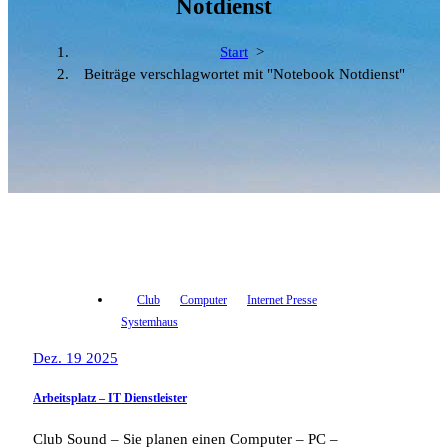
Notdienst
Start
>
Beiträge verschlagwortet mit "Notebook Notdienst"
Club
Computer
Internet Presse
Systemhaus
Dez. 19 2025
Arbeitsplatz – IT Dienstleister
Club Sound – Sie planen einen Computer – PC –