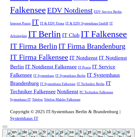
Falkensee
EDV Notdienst
EDV Service Berlin
IT
Internet Praxis
IT & EDV Firma
IT & EDV Systemhaus GmbH
IT
IT Berlin
IT Falkensee
IT Club
Arbeitsplatz
IT Firma Berlin
IT Firma Brandenburg
IT Firma Falkensee
IT Notdienst
IT Notdienst
Berlin
IT Notdienst Falkensee
IT Service
IT Praxis
Falkensee
IT Systemhaus
IT Systemhaus
IT Systemhaus Berlin
Brandenburg
IT
IT Systemhaus Falkensee
IT Techniker Berlin
Techniker Falkensee
Notdienst
PC Techniker Falkensee
Systemhaus IT
Telefon
Telefon Makler Falkensee
Copyright © 2025 IT-Systemhaus Berlin & Brandenburg |
Systemhaus IT