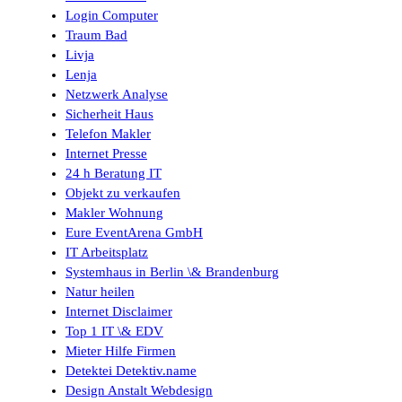
Login Computer
Traum Bad
Livja
Lenja
Netzwerk Analyse
Sicherheit Haus
Telefon Makler
Internet Presse
24 h Beratung IT
Objekt zu verkaufen
Makler Wohnung
Eure EventArena GmbH
IT Arbeitsplatz
Systemhaus in Berlin \& Brandenburg
Natur heilen
Internet Disclaimer
Top 1 IT \& EDV
Mieter Hilfe Firmen
Detektei Detektiv.name
Design Anstalt Webdesign