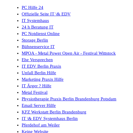
PC Hilfe 24
Offizielle Seite IT \& EDV
IT Systemhaus
24 h Beratung IT
PC Notdienst Online
Storage Berlin
Bühnenservice IT
MPOA - Metal Power Open Air - Festival Wittstock
Ehe Versprechen
IT EDV Berlin Praxis
Unfall Berlin Hilfe
Marketing Praxis Hilfe
IT Ärger ? Hilfe
Metal Festival
Physiotherapie Praxis Berlin Brandenburg Potsdam
Email Server Hilfe
KFZ Werkstatt Berlin Brandenburg
IT \& EDV Systemhaus Berlin
Pferdehof am Weiler
Keine Website