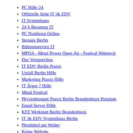
PC Hilfe 24
Offizielle Seite IT \& EDV
IT Systemhaus
24 h Beratung IT
PC Notdienst Online
Storage Berlin
Bühnenservice IT
MPOA - Metal Power Open Air - Festival Wittstock
Ehe Versprechen
IT EDV Berlin Praxis
Unfall Berlin Hilfe
Marketing Praxis Hilfe
IT Ärger ? Hilfe
Metal Festival
Physiotherapie Praxis Berlin Brandenburg Potsdam
Email Server Hilfe
KFZ Werkstatt Berlin Brandenburg
IT \& EDV Systemhaus Berlin
Pferdehof am Weiler
Keine Website