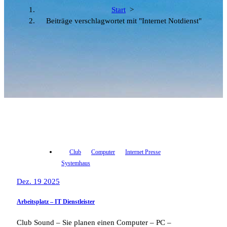
Start
>
Beiträge verschlagwortet mit "Internet Notdienst"
Club
Computer
Internet Presse
Systemhaus
Dez. 19 2025
Arbeitsplatz – IT Dienstleister
Club Sound – Sie planen einen Computer – PC –