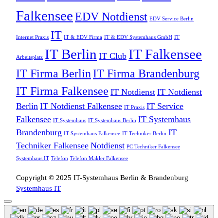
Falkensee
EDV Notdienst
EDV Service Berlin
IT
Internet Praxis
IT & EDV Firma
IT & EDV Systemhaus GmbH
IT
IT Berlin
IT Falkensee
IT Club
Arbeitsplatz
IT Firma Berlin
IT Firma Brandenburg
IT Firma Falkensee
IT Notdienst
IT Notdienst
Berlin
IT Notdienst Falkensee
IT Service
IT Praxis
Falkensee
IT Systemhaus
IT Systemhaus
IT Systemhaus Berlin
Brandenburg
IT
IT Systemhaus Falkensee
IT Techniker Berlin
Techniker Falkensee
Notdienst
PC Techniker Falkensee
Systemhaus IT
Telefon
Telefon Makler Falkensee
Copyright © 2025 IT-Systemhaus Berlin & Brandenburg |
Systemhaus IT