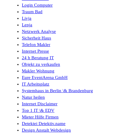
Login Computer
Traum Bad
Livja
Lenja
Netzwerk Analyse
Sicherheit Haus
Telefon Makler
Internet Presse
24 h Beratung IT
Objekt zu verkaufen
Makler Wohnung
Eure EventArena GmbH
IT Arbeitsplatz
Systemhaus in Berlin \& Brandenburg
Natur heilen
Internet Disclaimer
Top 1 IT \& EDV
Mieter Hilfe Firmen
Detektei Detektiv.name
Design Anstalt Webdesign