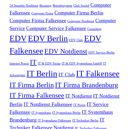
Computer
24 Stunden Notdienst
Beratung
Betriebssystem
Club Sound
Falkensee
Computer Firma Berlin
Computer Firma
Computer Firma Falkensee
Computer
Computer Notdienst
Service
Computer Service Falkensee
Consulting
EDV
EDV Berlin
EDV
EDV Club
Falkensee
EDV Notdienst
EDV Service Berlin
IT
Internet Praxis
IT & EDV Firma
IT & EDV Systemhaus GmbH
IT
IT Berlin
IT Falkensee
IT Club
Arbeitsplatz
IT Firma Berlin
IT Firma Brandenburg
IT Firma Falkensee
IT Notdienst
IT Notdienst
Berlin
IT Notdienst Falkensee
IT Service
IT Praxis
Falkensee
IT Systemhaus
IT Systemhaus
IT Systemhaus Berlin
Brandenburg
IT
IT Systemhaus Falkensee
IT Techniker Berlin
Techniker Falkensee
Notdienst
PC Techniker Falkensee