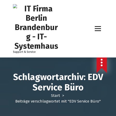
Z
u
m
I
n
h
a
l
t
Support & Service
s
p
r
i
Schlagwortarchiv: EDV
n
g
Service Büro
e
n
Start
>
Beiträge verschlagwortet mit "EDV Service Büro"