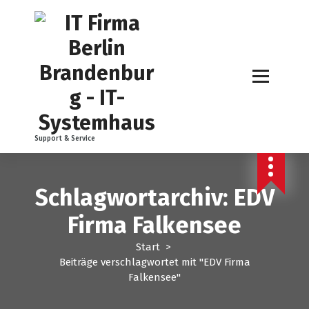
Z
u
m
I
n
h
a
l
t
Support & Service
s
p
r
i
Schlagwortarchiv: EDV
n
Firma Falkensee
g
e
Start
>
n
Beiträge verschlagwortet mit "EDV Firma
Falkensee"